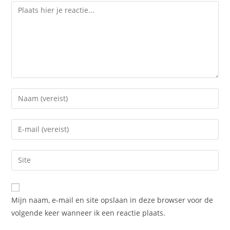
Reactie
Voer
je
naam
Voer
of
je
gebruikersnaam
e-
Voer
in
mail
je
om
in
site
te
om
URL
reageren
Mijn naam, e-mail en site opslaan in deze browser voor de
te
in
volgende keer wanneer ik een reactie plaats.
kunnen
(optioneel)
reageren