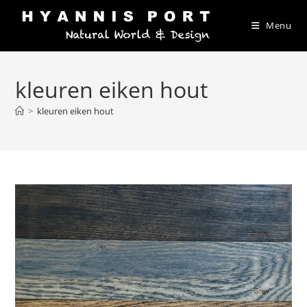
Ga
naar
Menu
inhoud
kleuren eiken hout
>
kleuren eiken hout