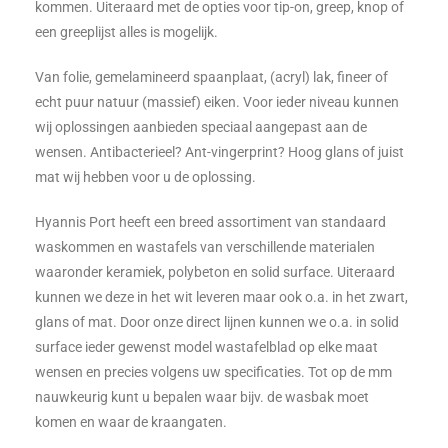
kommen. Uiteraard met de opties voor tip-on, greep, knop of
een greeplijst alles is mogelijk.
Van folie, gemelamineerd spaanplaat, (acryl) lak, fineer of
echt puur natuur (massief) eiken. Voor ieder niveau kunnen
wij oplossingen aanbieden speciaal aangepast aan de
wensen. Antibacterieel? Ant-vingerprint? Hoog glans of juist
mat wij hebben voor u de oplossing.
Hyannis Port heeft een breed assortiment van standaard
waskommen en wastafels van verschillende materialen
waaronder keramiek, polybeton en solid surface. Uiteraard
kunnen we deze in het wit leveren maar ook o.a. in het zwart,
glans of mat. Door onze direct lijnen kunnen we o.a. in solid
surface ieder gewenst model wastafelblad op elke maat
wensen en precies volgens uw specificaties. Tot op de mm
nauwkeurig kunt u bepalen waar bijv. de wasbak moet
komen en waar de kraangaten.